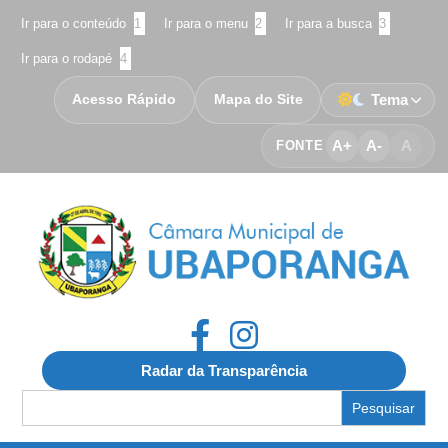
Ir para o conteúdo
1
Ir para o menu
2
Ir para a busca
3
Ir para o rodapé
4
Acesso Rápido
Mapa do Site
Tema
A+
A-
A
FONTE
Radar da Transparência
Search
for: