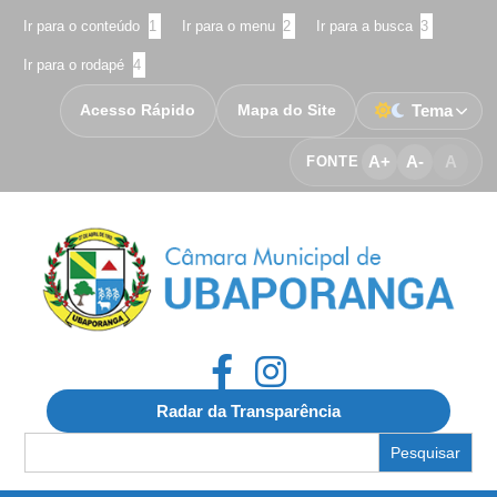
Ir para o conteúdo
1
Ir para o menu
2
Ir para a busca
3
Ir para o rodapé
4
Acesso Rápido
Mapa do Site
Tema
A+
A-
A
FONTE
Radar da Transparência
Search
for: