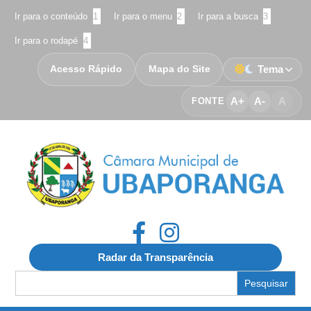
Ir para o conteúdo
1
Ir para o menu
2
Ir para a busca
3
Ir para o rodapé
4
Acesso Rápido
Mapa do Site
Tema
A+
A-
A
FONTE
Radar da Transparência
Search
for: