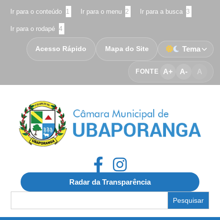
Ir para o conteúdo
1
Ir para o menu
2
Ir para a busca
3
Ir para o rodapé
4
Acesso Rápido
Mapa do Site
Tema
A+
A-
A
FONTE
Radar da Transparência
Search
for: