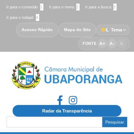
Ir para o conteúdo
1
Ir para o menu
2
Ir para a busca
3
Ir para o rodapé
4
Acesso Rápido
Mapa do Site
Tema
A+
A-
A
FONTE
Radar da Transparência
Search
for: