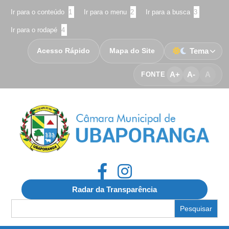
Ir para o conteúdo
1
Ir para o menu
2
Ir para a busca
3
Ir para o rodapé
4
Acesso Rápido
Mapa do Site
Tema
A+
A-
A
FONTE
Radar da Transparência
Search
for: