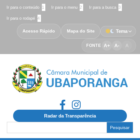
Ir para o conteúdo
1
Ir para o menu
2
Ir para a busca
3
Ir para o rodapé
4
Acesso Rápido
Mapa do Site
Tema
A+
A-
A
FONTE
Radar da Transparência
Search
for: