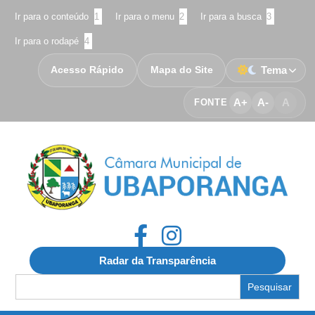
Ir para o conteúdo
1
Ir para o menu
2
Ir para a busca
3
Ir para o rodapé
4
Acesso Rápido
Mapa do Site
Tema
A+
A-
A
FONTE
Radar da Transparência
Search
for: