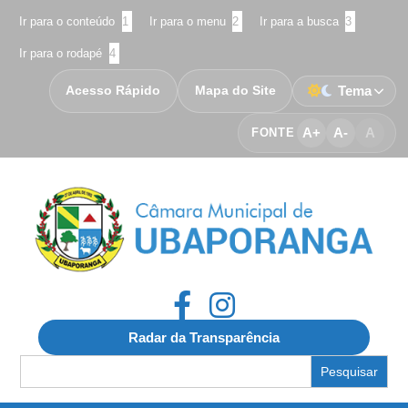
Ir para o conteúdo
1
Ir para o menu
2
Ir para a busca
3
Ir para o rodapé
4
Acesso Rápido
Mapa do Site
Tema
A+
A-
A
FONTE
Radar da Transparência
Search
for: