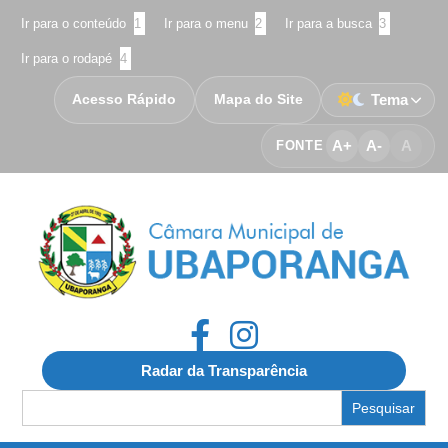
Ir para o conteúdo
1
Ir para o menu
2
Ir para a busca
3
Ir para o rodapé
4
Acesso Rápido
Mapa do Site
Tema
A+
A-
A
FONTE
Radar da Transparência
Search
for: