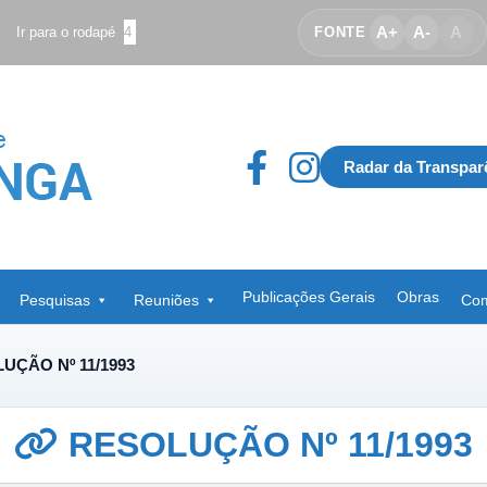
A+
A-
A
Ir para o rodapé
4
FONTE
Radar da Transpar
Publicações Gerais
Obras
Pesquisas
Reuniões
Com
UÇÃO Nº 11/1993
RESOLUÇÃO Nº 11/1993