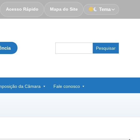
Acesso Rápido
Mapa do Site
Tema
Search
ência
for:
posição da Câmara
Fale conosco