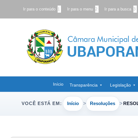
Ir para o conteúdo
1
Ir para o menu
2
Ir para a busca
3
Início
Transparência
Legislação
Início
Resoluções
RESOL
VOCÊ ESTÁ EM: