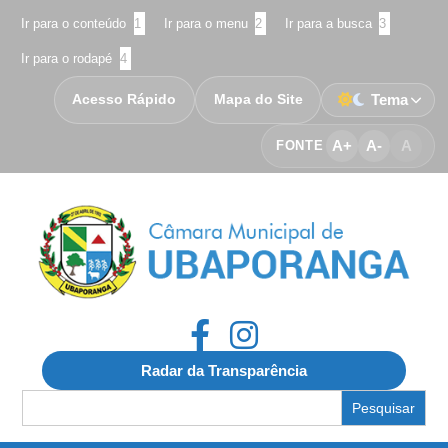
Ir para o conteúdo
1
Ir para o menu
2
Ir para a busca
3
Ir para o rodapé
4
Acesso Rápido
Mapa do Site
Tema
A+
A-
A
FONTE
Radar da Transparência
Search
for: