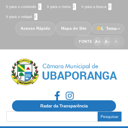
Ir para o conteúdo
1
Ir para o menu
2
Ir para a busca
3
Ir para o rodapé
4
Acesso Rápido
Mapa do Site
Tema
A+
A-
A
FONTE
Radar da Transparência
Search
for: