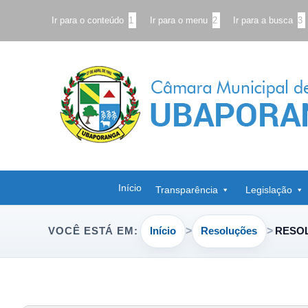
Ir para o conteúdo
1
Ir para o menu
2
Ir para a busca
3
Início
Transparência
Legislação
Início
Resoluções
RESOL
VOCÊ ESTÁ EM: