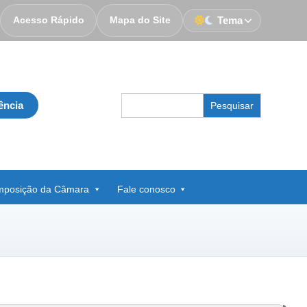
Acesso Rápido
Mapa do Site
Tema
Search
ência
for:
posição da Câmara
Fale conosco