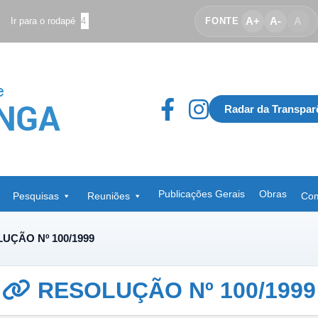
A+
A-
A
Ir para o rodapé
4
FONTE
Radar da Transpar
Publicações Gerais
Obras
Pesquisas
Reuniões
Com
UÇÃO Nº 100/1999
RESOLUÇÃO Nº 100/1999