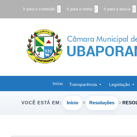
Ir para o conteúdo
1
Ir para o menu
2
Ir para a busca
3
Início
Transparência
Legislação
Início
Resoluções
RESOL
VOCÊ ESTÁ EM: