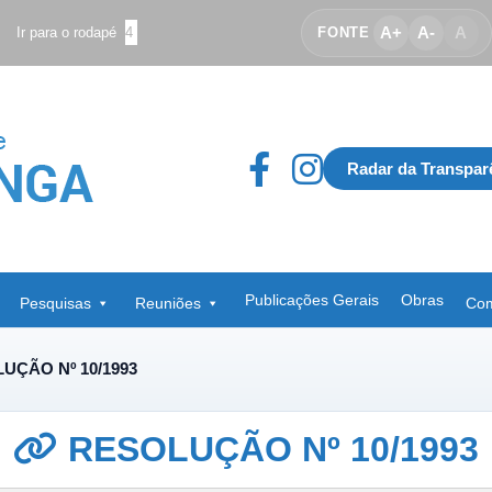
A+
A-
A
Ir para o rodapé
4
FONTE
Radar da Transpar
Publicações Gerais
Obras
Pesquisas
Reuniões
Com
UÇÃO Nº 10/1993
RESOLUÇÃO Nº 10/1993