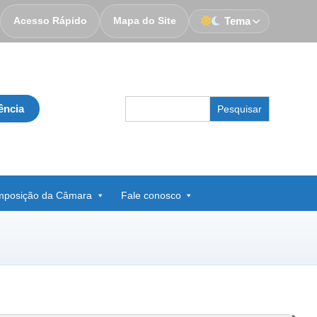
Acesso Rápido
Mapa do Site
Tema
Search
ência
for:
posição da Câmara
Fale conosco