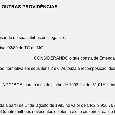
Á OUTRAS PROVIDÊNCIAS
ando de suas atribuições legais e :
va 02/89 do TC de MG .
sta de Emenda Constitucion
a em seus itens 2 e 6, Autoriza a recomposição, dos gan
;
E, para o mês de j julho de 1993, foi de 31,01% (trinta e
da a partir de 1º de agosto de 1993 no valor de CR$ 9.956,76 (
(quatro milhões novecentos e setenta e oito cruzeiros reais e tr