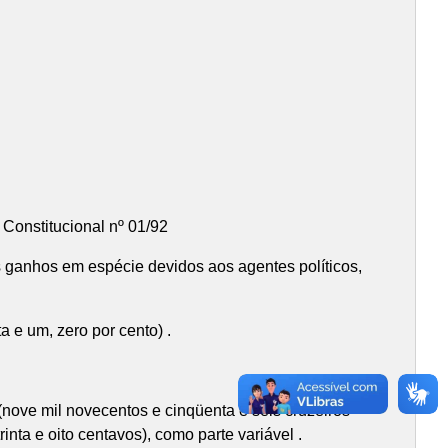
al nº 01/92
hos em espécie devidos aos agentes políticos,
 um, zero por cento) .
nove mil novecentos e cinqüenta e seis cruzeiros
inta e oito centavos), como parte variável .