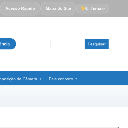
Acesso Rápido
Mapa do Site
Tema
Search
ência
for:
posição da Câmara
Fale conosco