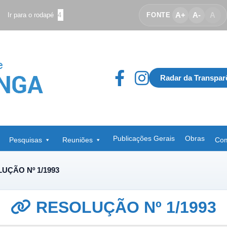
A+
A-
A
Ir para o rodapé
4
FONTE
Radar da Transpar
Publicações Gerais
Obras
Pesquisas
Reuniões
Com
UÇÃO Nº 1/1993
RESOLUÇÃO Nº 1/1993