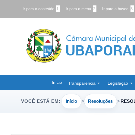
Ir para o conteúdo
1
Ir para o menu
2
Ir para a busca
3
Início
Transparência
Legislação
Início
Resoluções
RESOL
VOCÊ ESTÁ EM: