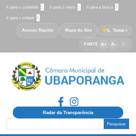
Ir para o conteúdo
1
Ir para o menu
2
Ir para a busca
3
Ir para o rodapé
4
Acesso Rápido
Mapa do Site
Tema
A+
A-
A
FONTE
Radar da Transparência
Search
for: