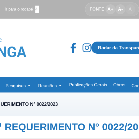
A+
A-
A
Ir para o rodapé
4
FONTE
Radar da Transpar
Publicações Gerais
Obras
Pesquisas
Reuniões
Com
UERIMENTO N° 0022/2023
REQUERIMENTO N° 0022/20