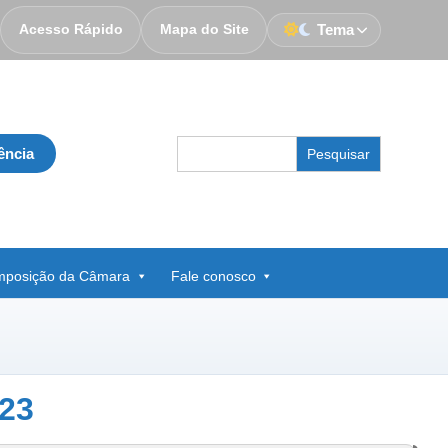
Acesso Rápido
Mapa do Site
Tema
Search
ência
for:
posição da Câmara
Fale conosco
23