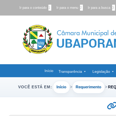
Ir para o conteúdo
1
Ir para o menu
2
Ir para a busca
3
Início
Transparência
Legislação
Início
Requerimento
REQ
VOCÊ ESTÁ EM: