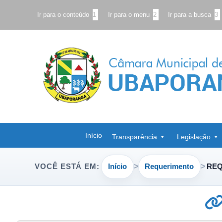
Ir para o conteúdo
1
Ir para o menu
2
Ir para a busca
3
Início
Transparência
Legislação
Início
Requerimento
REQ
VOCÊ ESTÁ EM: