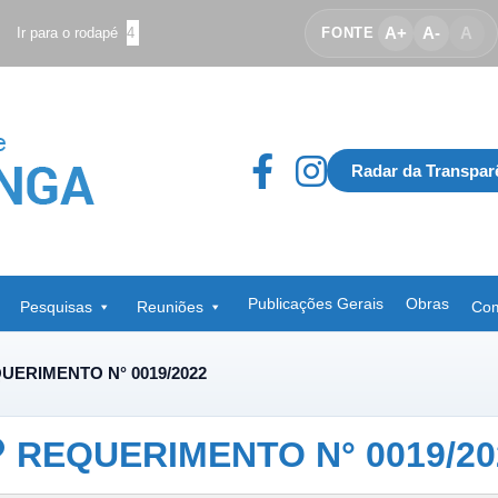
A+
A-
A
Ir para o rodapé
4
FONTE
Radar da Transpar
Publicações Gerais
Obras
Pesquisas
Reuniões
Com
UERIMENTO N° 0019/2022
REQUERIMENTO N° 0019/20