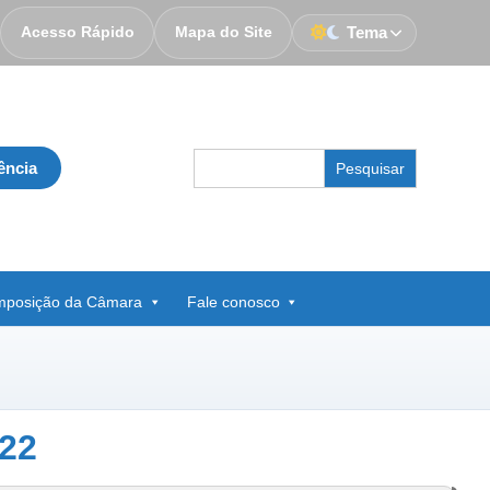
Acesso Rápido
Mapa do Site
Tema
Search
ência
for:
posição da Câmara
Fale conosco
22