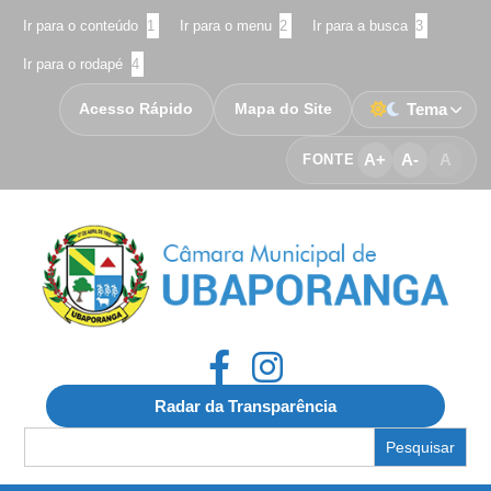
Ir para o conteúdo
1
Ir para o menu
2
Ir para a busca
3
Ir para o rodapé
4
Acesso Rápido
Mapa do Site
Tema
A+
A-
A
FONTE
Radar da Transparência
Search
for: