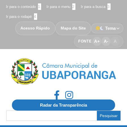
Ir para o conteúdo
1
Ir para o menu
2
Ir para a busca
3
Ir para o rodapé
4
Acesso Rápido
Mapa do Site
Tema
A+
A-
A
FONTE
Radar da Transparência
Search
for: