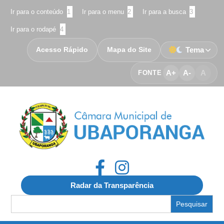
Ir para o conteúdo
1
Ir para o menu
2
Ir para a busca
3
Ir para o rodapé
4
Acesso Rápido
Mapa do Site
Tema
A+
A-
A
FONTE
Radar da Transparência
Search
for: