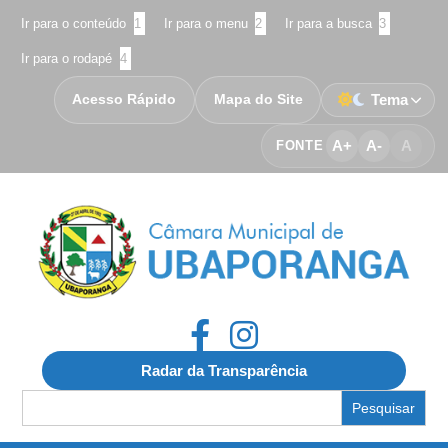
Ir para o conteúdo
1
Ir para o menu
2
Ir para a busca
3
Ir para o rodapé
4
Acesso Rápido
Mapa do Site
Tema
A+
A-
A
FONTE
Radar da Transparência
Search
for: