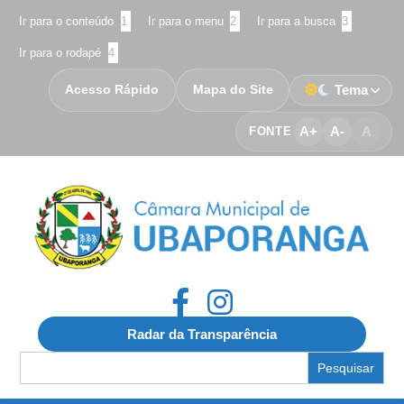
Ir para o conteúdo
1
Ir para o menu
2
Ir para a busca
3
Ir para o rodapé
4
Acesso Rápido
Mapa do Site
Tema
A+
A-
A
FONTE
Radar da Transparência
Search
for: