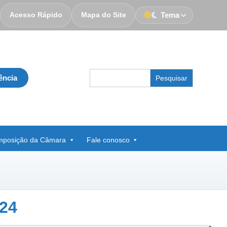
Acesso Rápido
Mapa do Site
Tema
Search
ência
for:
posição da Câmara
Fale conosco
24