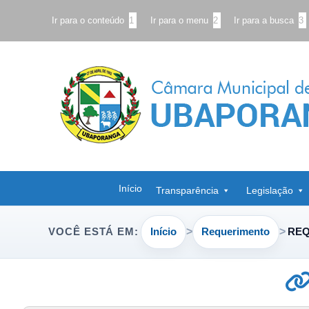
Ir para o conteúdo
1
Ir para o menu
2
Ir para a busca
3
Início
Transparência
Legislação
Início
Requerimento
REQ
VOCÊ ESTÁ EM: