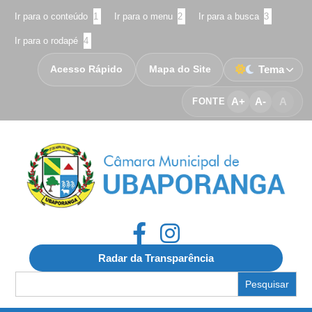
Ir para o conteúdo
1
Ir para o menu
2
Ir para a busca
3
Ir para o rodapé
4
Acesso Rápido
Mapa do Site
Tema
A+
A-
A
FONTE
Radar da Transparência
Search
for: