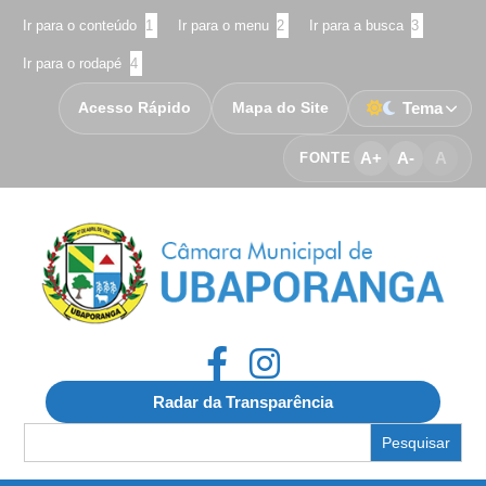
Ir para o conteúdo
1
Ir para o menu
2
Ir para a busca
3
Ir para o rodapé
4
Acesso Rápido
Mapa do Site
Tema
A+
A-
A
FONTE
Radar da Transparência
Search
for: