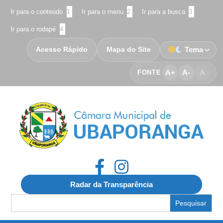
Ir para o conteúdo
1
Ir para o menu
2
Ir para a busca
3
Ir para o rodapé
4
Acesso Rápido
Mapa do Site
Tema
A+
A-
A
FONTE
Radar da Transparência
Search
for: