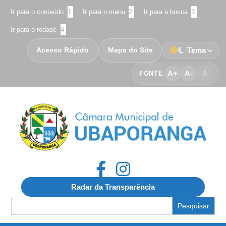
Ir para o conteúdo
1
Ir para o menu
2
Ir para a busca
3
Ir para o rodapé
4
Acesso Rápido
Mapa do Site
Tema
A+
A-
A
FONTE
Radar da Transparência
Search
for: