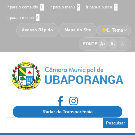
Ir para o conteúdo
1
Ir para o menu
2
Ir para a busca
3
Ir para o rodapé
4
Acesso Rápido
Mapa do Site
Tema
A+
A-
A
FONTE
Radar da Transparência
Search
for: