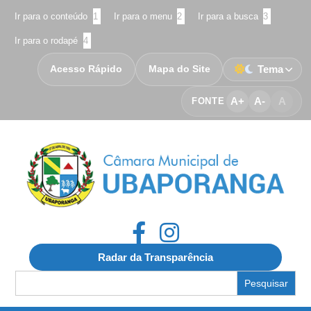
Ir para o conteúdo
1
Ir para o menu
2
Ir para a busca
3
Ir para o rodapé
4
Acesso Rápido
Mapa do Site
Tema
A+
A-
A
FONTE
Radar da Transparência
Search
for: