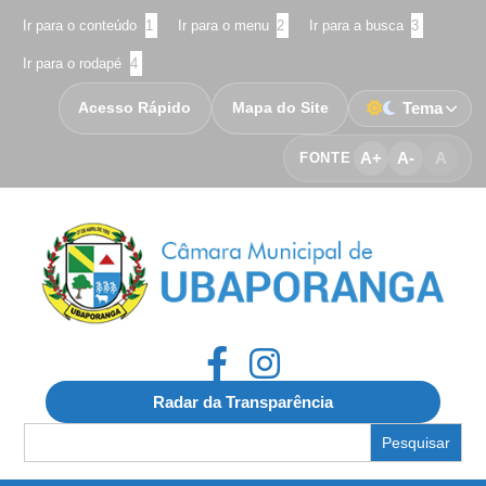
Ir para o conteúdo
1
Ir para o menu
2
Ir para a busca
3
Ir para o rodapé
4
Acesso Rápido
Mapa do Site
Tema
A+
A-
A
FONTE
Radar da Transparência
Search
for: