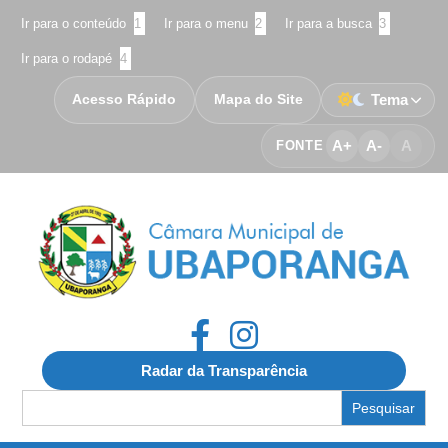
Ir para o conteúdo
1
Ir para o menu
2
Ir para a busca
3
Ir para o rodapé
4
Acesso Rápido
Mapa do Site
Tema
A+
A-
A
FONTE
Radar da Transparência
Search
for: