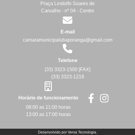
Praça Lindolfo Soares de
Carvalho - nº 04 - Centro
E-mail
camaramunicipalubaporanga@gmail.com
Telefone
(33) 3323-1500 [FAX]
(33) 3323-1219
Horário de funcionamento
08:00 as 11:00 horas
13:00 as 17:00 horas
Desenvolvido por
Versa Tecnologia
.