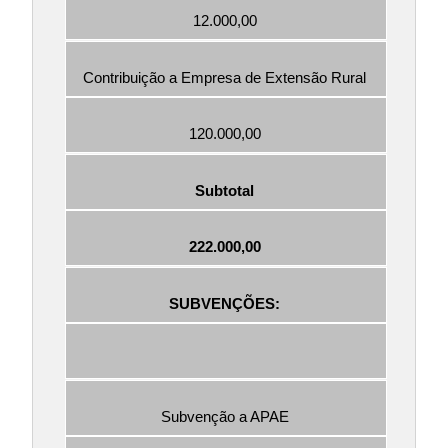
12.000,00
Contribuição a Empresa de Extensão Rural
120.000,00
Subtotal
222.000,00
SUBVENÇÕES:
Subvenção a APAE