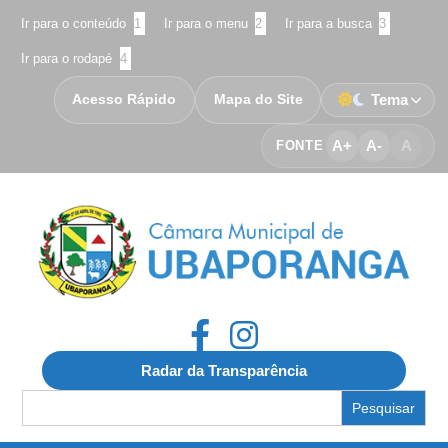
Ir para o conteúdo
1
Ir para o menu
2
Ir para a busca
3
Ir para o rodapé
4
Acesso Rápido
Mapa do Site
Tema
A+
A-
A
FONTE
Radar da Transparência
Search
for: