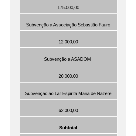
175.000,00
Subvenção a Associação Sebastião Fauro
12.000,00
Subvenção a ASADOM 
20.000,00
Subvenção ao Lar Espirita Maria de Nazeré
62.000,00
Subtotal