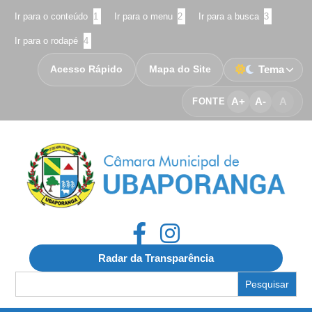
Ir para o conteúdo
1
Ir para o menu
2
Ir para a busca
3
Ir para o rodapé
4
Acesso Rápido
Mapa do Site
Tema
A+
A-
A
FONTE
Radar da Transparência
Search
for: