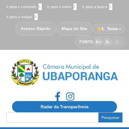
Ir para o conteúdo
1
Ir para o menu
2
Ir para a busca
3
Ir para o rodapé
4
Acesso Rápido
Mapa do Site
Tema
A+
A-
A
FONTE
Radar da Transparência
Search
for: