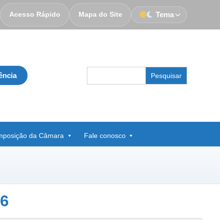
Acesso Rápido
Mapa do Site
Tema
Search
ência
for:
posição da Câmara
Fale conosco
6