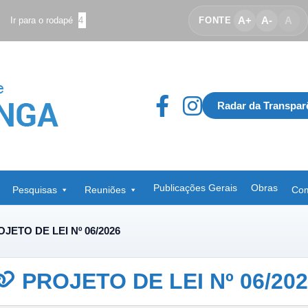
A+
A-
A
Ir para o rodapé
4
FONTE
Radar da Transpar
Publicações Gerais
Obras
Pesquisas
Reuniões
Com
JETO DE LEI Nº 06/2026
PROJETO DE LEI Nº 06/202