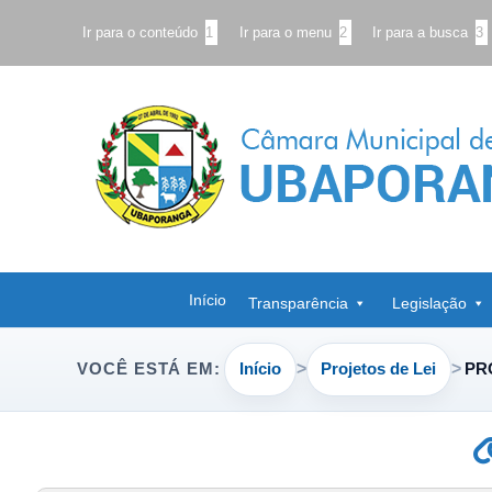
Ir para o conteúdo
1
Ir para o menu
2
Ir para a busca
3
Início
Transparência
Legislação
Início
Projetos de Lei
PRO
VOCÊ ESTÁ EM: