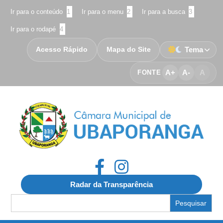
Ir para o conteúdo
1
Ir para o menu
2
Ir para a busca
3
Ir para o rodapé
4
Acesso Rápido
Mapa do Site
Tema
A+
A-
A
FONTE
Radar da Transparência
Search
for: