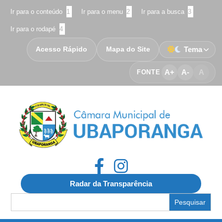
Ir para o conteúdo
1
Ir para o menu
2
Ir para a busca
3
Ir para o rodapé
4
Acesso Rápido
Mapa do Site
Tema
A+
A-
A
FONTE
Radar da Transparência
Search
for: