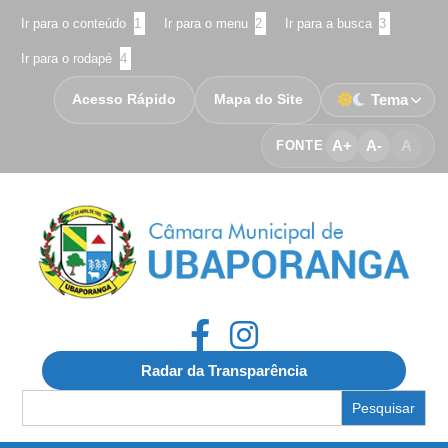
Ir para o conteúdo
1
Ir para o menu
2
Ir para a busca
3
Ir para o rodapé
4
Acesso Rápido
Mapa do Site
Tema
A+
A-
A
FONTE
Radar da Transparência
Search
for: