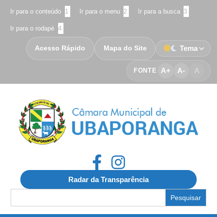
Ir para o conteúdo
1
Ir para o menu
2
Ir para a busca
3
Ir para o rodapé
4
Acesso Rápido
Mapa do Site
Tema
A+
A-
A
FONTE
Radar da Transparência
Search
for: