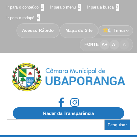
Ir para o conteúdo
1
Ir para o menu
2
Ir para a busca
3
Ir para o rodapé
4
Acesso Rápido
Mapa do Site
Tema
A+
A-
A
FONTE
Radar da Transparência
Search
for: