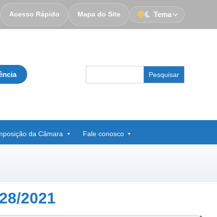
Acesso Rápido
Mapa do Site
Tema
Search
ência
for:
posição da Câmara
Fale conosco
28/2021