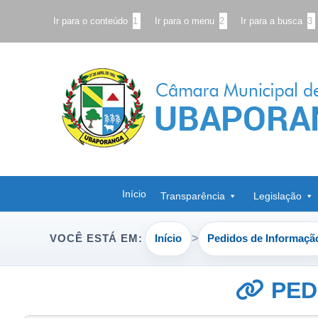
Ir para o conteúdo
1
Ir para o menu
2
Ir para a busca
3
Início
Transparência
Legislação
Início
Pedidos de Informaçã
VOCÊ ESTÁ EM:
PED