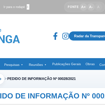
A+
A-
A
Ir para o rodapé
4
FONTE
Radar da Transpar
Publicações Gerais
Obras
Pesquisas
Reuniões
Com
o
PEDIDO DE INFORMAÇÃO Nº 00028/2021
IDO DE INFORMAÇÃO Nº 000