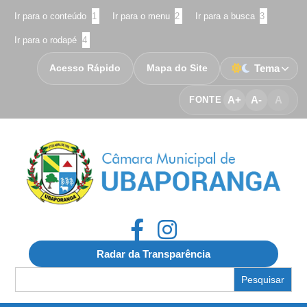
Ir para o conteúdo
1
Ir para o menu
2
Ir para a busca
3
Ir para o rodapé
4
Acesso Rápido
Mapa do Site
Tema
A+
A-
A
FONTE
Radar da Transparência
Search
for: