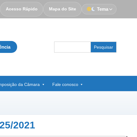
Acesso Rápido
Mapa do Site
Tema
Search
ência
for:
posição da Câmara
Fale conosco
25/2021