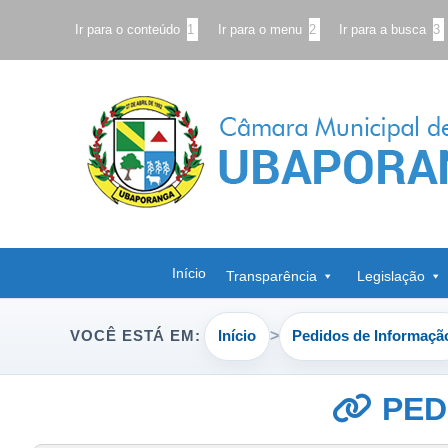
Ir para o conteúdo
1
Ir para o menu
2
Ir para a busca
3
Início
Transparência
Legislação
Início
Pedidos de Informaçã
VOCÊ ESTÁ EM:
PED