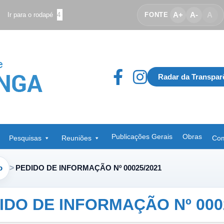
A+
A-
A
Ir para o rodapé
4
FONTE
Radar da Transpar
Publicações Gerais
Obras
Pesquisas
Reuniões
Com
o
PEDIDO DE INFORMAÇÃO Nº 00025/2021
IDO DE INFORMAÇÃO Nº 000