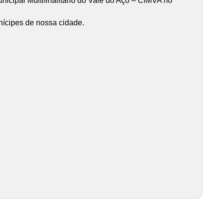
nicipal Multifinalitario do Vale do Aço – CIMVA no
nícipes de nossa cidade.