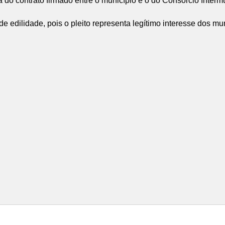
do contrato firmado entre o município e o do Consórcio Intermu
 edilidade, pois o pleito representa legítimo interesse dos mu