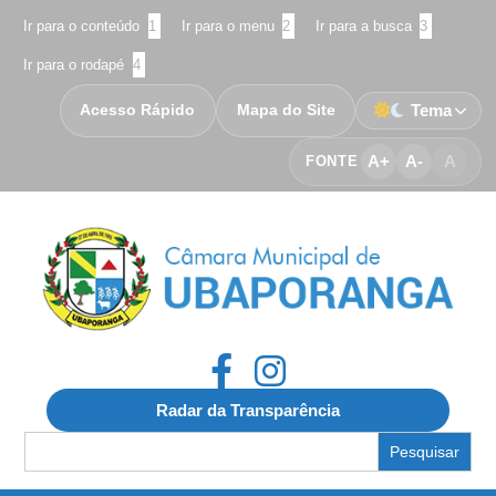
Ir para o conteúdo
1
Ir para o menu
2
Ir para a busca
3
Ir para o rodapé
4
Acesso Rápido
Mapa do Site
Tema
A+
A-
A
FONTE
Radar da Transparência
Search
for: