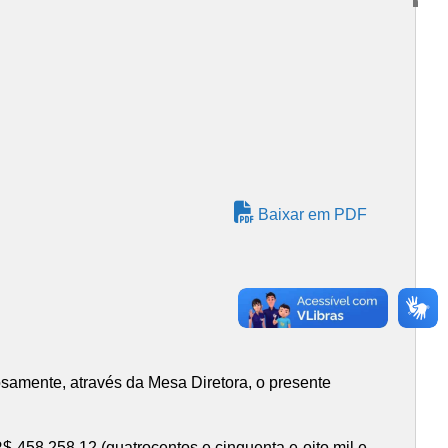
Baixar em PDF
osamente, através da Mesa Diretora, o presente
$ 458.258,12 (quatrocentos e cinquenta e oito mil e