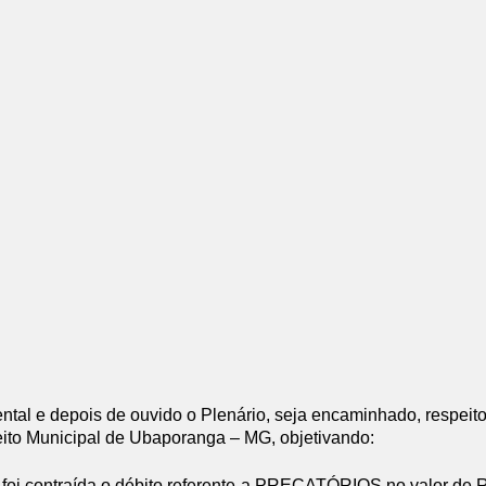
ntal e depois de ouvido o Plenário, seja encaminhado, respeit
ito Municipal de Ubaporanga – MG, objetivando:
 foi contraída o débito referente a PRECATÓRIOS no valor de R