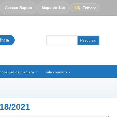
Acesso Rápido
Mapa do Site
Tema
Search
ência
for:
posição da Câmara
Fale conosco
18/2021