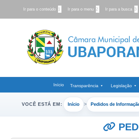
Ir para o conteúdo
1
Ir para o menu
2
Ir para a busca
3
Início
Transparência
Legislação
Início
Pedidos de Informaçã
VOCÊ ESTÁ EM:
PED