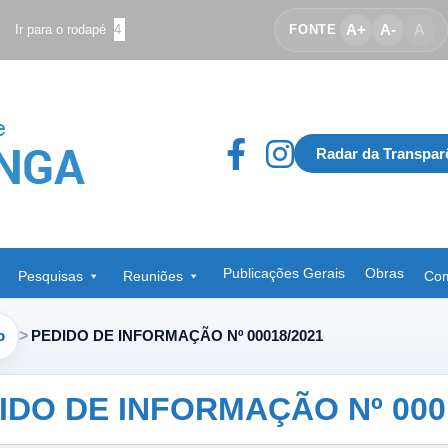
A+
A-
A
Ir para o rodapé
4
FONTE
Radar da Transpar
Publicações Gerais
Obras
Pesquisas
Reuniões
Com
o
PEDIDO DE INFORMAÇÃO Nº 00018/2021
IDO DE INFORMAÇÃO Nº 000