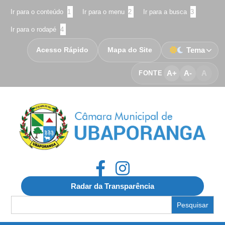
Ir para o conteúdo
1
Ir para o menu
2
Ir para a busca
3
Ir para o rodapé
4
Acesso Rápido
Mapa do Site
Tema
A+
A-
A
FONTE
Radar da Transparência
Search
for: