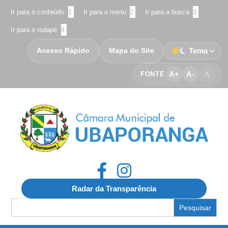
Ir para o conteúdo
1
Ir para o menu
2
Ir para a busca
3
Ir para o rodapé
4
Acesso Rápido
Mapa do Site
Tema
A+
A-
A
FONTE
Radar da Transparência
Search
for: