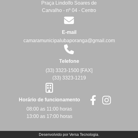
Praça Lindolfo Soares de
Carvalho - nº 04 - Centro
E-mail
camaramunicipalubaporanga@gmail.com
Telefone
(33) 3323-1500 [FAX]
(33) 3323-1219
Horário de funcionamento
08:00 as 11:00 horas
13:00 as 17:00 horas
Desenvolvido por
Versa Tecnologia
.