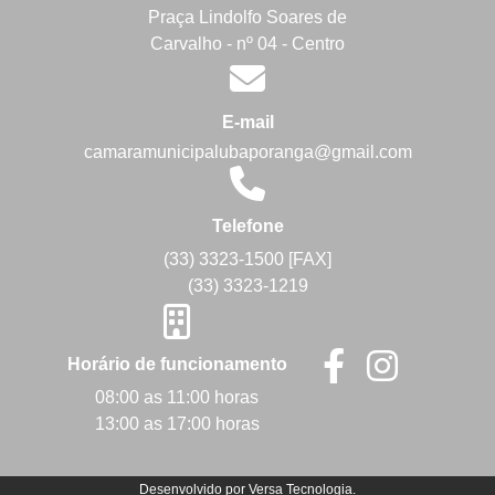
Praça Lindolfo Soares de
Carvalho - nº 04 - Centro
E-mail
camaramunicipalubaporanga@gmail.com
Telefone
(33) 3323-1500 [FAX]
(33) 3323-1219
Horário de funcionamento
08:00 as 11:00 horas
13:00 as 17:00 horas
Desenvolvido por
Versa Tecnologia
.