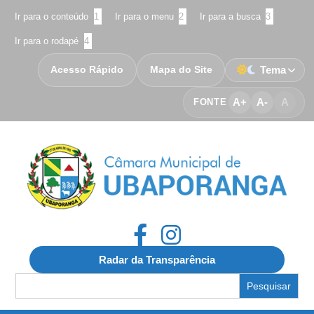
Ir para o conteúdo
1
Ir para o menu
2
Ir para a busca
3
Ir para o rodapé
4
Acesso Rápido
Mapa do Site
Tema
A+
A-
A
FONTE
Radar da Transparência
Search
for: